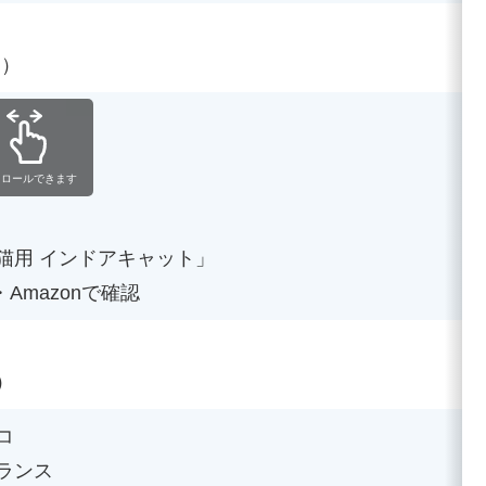
価）
クロールできます
猫用 インドアキャット」
・Amazonで確認
）
コ
ランス