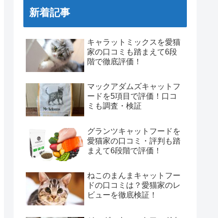
新着記事
キャラットミックスを愛猫
家の口コミも踏まえて6段
階で徹底評価！
マックアダムズキャットフ
ードを5項目で評価！口コ
ミも調査・検証
グランツキャットフードを
愛猫家の口コミ・評判も踏
まえて6段階で評価！
ねこのまんまキャットフー
ドの口コミは？愛猫家のレ
ビューを徹底検証！