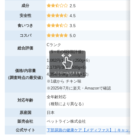
成分
2.5
安全性
4.5
食いつき
3.5
コスパ
5.0
Cランク
総合評価
（S～Eの6段階評価）
1,082円/1.5kg（250g×6）
2,173円/3kg（500g×6）
価格/内容量
スクロールできます
4,354円/6kg（500g×12）
（調査時点の最安値）
※1歳から チキン味
※2025年7月に楽天・Amazonで確認
全年齢対応
対応年齢
（種類により異なる）
原産国
日本
販売会社
ペットライン株式会社
公式サイト
下部尿路の健康ケア【メディファス】｜キャット