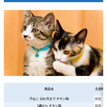
商品名
主原料
子ねこ 12か月まで チキン味
穀類
1歳から チキン味
穀類