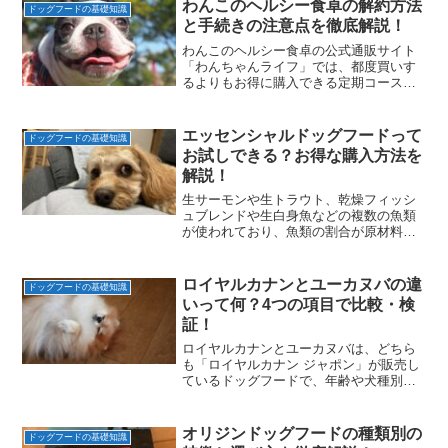
をできるだけ分かりやすくまとめてみた
わんこのヘルシー食卓の解約方法
ドッグフードの基礎知識
ので、ぜひ愛犬のドッグフード選びの参
と手続きの注意点を徹底解説！
考にしてみてください。
わんこのヘルシー食卓の公式通販サイト
「わんちゃんライフ」では、都度買いす
るよりもお得に購入できる定期コースが
導入されています。この記事では、わん
このヘルシー食卓の定期コースの解約方
法と手続きの注意点を解説しているの
エッセンシャルドッグフードって
ドッグフードの基礎知識
で、ぜひ参考にしてみてください。
お試しできる？お得な購入方法を
解説！
生サーモンや生トラウト、乾燥フィッシ
ュブレンドや生白身魚などの複数の魚類
が使われており、魚類の割合が原材料全
体の58.2%を占めているエッセンシャル
ドッグフード。この記事では、エッセン
シャルドッグフードのお試しサンプルの
ロイヤルカナンとユーカヌバの違
ドッグフードの基礎知識
販売状況や、お得にお試しできる方法を
いって何？4つの項目で比較・検
解説しているので、ぜひ参考にしてみて
証！
ください。
ロイヤルカナンとユーカヌバは、どちら
も「ロイヤルカナン ジャポン」が販売し
ているドッグフードで、年齢や犬種別な
どのラインナップを取り揃えています。
この記事では、ロイヤルカナンとユーカ
ヌバを4つの項目で比較し、2つのドッグ
オリジンドッグフードの種類別の
ドッグフードの基礎知識
フードの違いをできるだけ分かりやすく