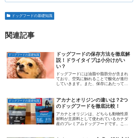
ドッグフードの基礎知識
関連記事
ドッグフードの保存方法を徹底解
ドッグフードの基礎知識
説！ドライタイプは小分けがい
い？
ドッグフードには油脂や脂肪分が含まれ
ており、空気に触れることで酸化が進行
していきます。また、保存にあたっては
カビの原因となる湿気にも気をつけてお
かないといけません。この記事では、ド
ッグフードの保存方法をタイプ別に分け
アカナとオリジンの違いは？2つ
ドッグフードの基礎知識
て解説しているので、ぜひ参考にしてみ
のドッグフードを徹底比較！
てください。
アカナとオリジンは、どちらも動物性原
材料が主原料として使われているカナダ
産のプレミアムドッグフードです。この
記事ではアカナドッグフードとオリジン
ドッグフードを比較し、それぞれの違い