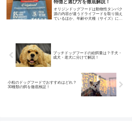
特徴と選び方を徹底解説！
まとめています。
オリジンドッグフードは動物性タンパク
源の内容が違うドライフードを取り揃え
ているほか、年齢や犬種（サイズ）に合
わせて成分バランスを調整したドライフ
ードもあります。この記事では、オリジ
ンドッグフードの種類別の共通点とそれ
ぞれの特徴、選び方のポイントを解説し
ているので、ぜひ愛犬のドッグフード選
びの参考にしてみてください。
ブッチドッグフードの給餌量は？子犬・
成犬・老犬に分けて解説！
小粒のドッグフードでおすすめはどれ？
30種類の餌を徹底検証！