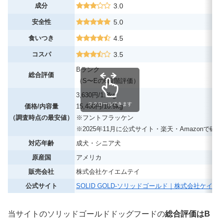
成分
3.0
安全性
5.0
食いつき
4.5
コスパ
3.5
Bランク
総合評価
（S〜Eの6段階評価）
3,630円/1.8kg
スクロールできます
価格/内容量
15,400円/10.9kg
（調査時点の最安値）
※フントフラッケン
※2025年11月に公式サイト・楽天・Amazonで確
対応年齢
成犬・シニア犬
原産国
アメリカ
販売会社
株式会社ケイエムテイ
公式サイト
SOLID GOLD-ソリッドゴールド｜株式会社ケイ
当サイトのソリッドゴールドドッグフードの
総合評価はB