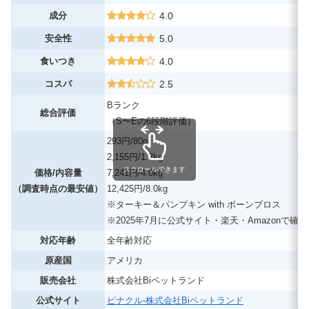
成分
4.0
安全性
5.0
食いつき
4.0
コスパ
2.5
Bランク
総合評価
（S〜Eの6段階評価）
293円/80g
2,155円/1.2kg
スクロールできます
価格/内容量
7,241円/4.0kg
（調査時点の最安値）
12,425円/8.0kg
※ターキー＆パンプキン with ボーンブロス
※2025年7月に公式サイト・楽天・Amazonで確認
対応年齢
全年齢対応
原産国
アメリカ
販売会社
株式会社Biペットランド
公式サイト
ピナクル-株式会社Biペットランド