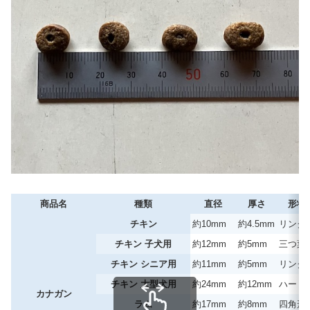
商品名
種類
直径
厚さ
形状
チキン
約10mm
約4.5mm
リング
チキン 子犬用
約12mm
約5mm
三つ葉
チキン シニア用
約11mm
約5mm
リング
チキン 大型犬用
約24mm
約12mm
ハート
カナガン
ラム
約17mm
約8mm
四角形