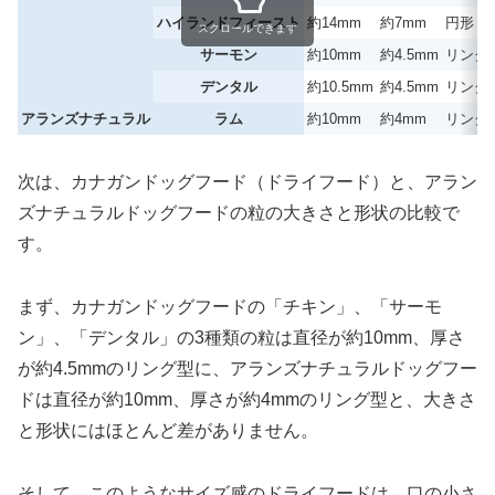
ハイランドフィースト
約14mm
約7mm
円形
スクロールできます
サーモン
約10mm
約4.5mm
リング
デンタル
約10.5mm
約4.5mm
リング
アランズナチュラル
ラム
約10mm
約4mm
リング
次は、カナガンドッグフード（ドライフード）と、アラン
ズナチュラルドッグフードの粒の大きさと形状の比較で
す。
まず、カナガンドッグフードの「チキン」、「サーモ
ン」、「デンタル」の3種類の粒は直径が約10mm、厚さ
が約4.5mmのリング型に、アランズナチュラルドッグフー
ドは直径が約10mm、厚さが約4mmのリング型と、大きさ
と形状にはほとんど差がありません。
そして、このようなサイズ感のドライフードは、
口の小さ