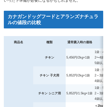
いった下準備が必要になるかもしれません。
カナガンドッグフードとアランズナチュラ
ルの値段の比較
商品名
種類
通常購入時の価格
1袋：4,
チキン
5,456円/2kg×1袋
2〜4袋：
5袋以上：
1袋：5,
チキン 子犬用
5,852円/2kg×1袋
2～3袋：
4袋以上：
1袋：5,
チキン シニア用
5,852円/1.5kg×1袋
2～3袋：
4袋以上：
＜2kg