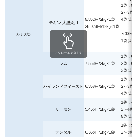
1袋：5,
2～3袋：
5,852円/2kg×1袋
4袋以上：
チキン 大型犬用
28,028円/12kg×1袋
＜12k
カナガン
1袋以上：
スクロールできます
1袋：6,
ラム
7,568円/2kg×1袋
2袋：6,
3袋以上：
1袋：5,
ハイランドフィースト
6,358円/2kg×1袋
2～3袋：
4袋以上：
1袋：4,
サーモン
5,456円/2kg×1袋
2〜4袋：
5袋以上：
1袋：5,
デンタル
6,358円/2kg×1袋
2〜3袋：