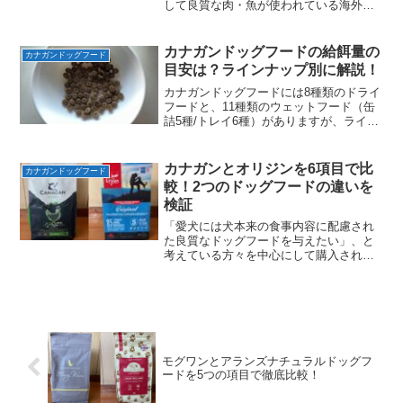
して良質な肉・魚が使われている海外産
のドッグフードで、そのほかにも香料・
着色料といった必要のない添加物が使わ
れていないなどの共通点があります。こ
カナガンドッグフードの給餌量の
カナガンドッグフード
の記事では、2つのドッグフードの違いを
目安は？ラインナップ別に解説！
できるだけ分かりやすくまとめていま
す。
カナガンドッグフードには8種類のドライ
フードと、11種類のウェットフード（缶
詰5種/トレイ6種）がありますが、ライン
ナップによって内容量や1日あたりの給餌
量の目安が違います。この記事では、カ
ナガンドッグフードのラインナップ別の
カナガンとオリジンを6項目で比
カナガンドッグフード
内容量やグラムあたりの値段、1日あたり
較！2つのドッグフードの違いを
の給餌量の目安を解説しています。
検証
「愛犬には犬本来の食事内容に配慮され
た良質なドッグフードを与えたい」、と
考えている方々を中心にして購入されて
いるカナガンドッグフードとオリジンド
ッグフード。この記事では、２つのドッ
グフードを6つの項目で比較し、それぞれ
の違いをできるだけ分かりやすくまとめ
てみたので、ぜひ愛犬のドッグフード選
びの参考にしてみてください。
モグワンとアランズナチュラルドッグフ
ードを5つの項目で徹底比較！