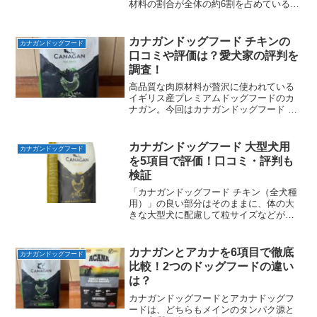
材料の割合が全体の約6割を占めているカ
ナガンのシニア犬用ドライフード（カナ
ガンドッグフード チキン シニア用）。今
回はそんなカナガンのシニア犬用ドライ
カナガンドッグフード チキンの
カナガンドッグフード
フードの口コミ・評判を調査し、悪いレ
口コミや評価は？愛犬家の評判を
ビューと良いレビューに分けて整理して
調査！
みました！
高品質な肉原材料が贅沢に使われている
イギリス産プレミアムドッグフードのカ
ナガン。今回はカナガンドッグフード チ
キンの口コミ・評判を調査し、悪いレビ
ューと良いレビューに分けて整理してみ
ました！また、原材料と成分をもとに総
カナガンドッグフード 大型犬用
カナガンドッグフード
合的な評価もしているので、ぜひあなた
を5項目で評価！口コミ・評判も
の愛犬のドッグフード選びの参考にして
検証
みてください。
「カナガンドッグフード チキン（全犬種
用）」の良い部分はそのままに、体の大
きな大型犬に配慮して粒サイズなどが調
整されている「カナガンドッグフード 大
型犬用」。今回はそんなカナガンドッグ
フード 大型犬用の口コミ・評判を調査
カナガンとアカナを6項目で徹底
カナガンドッグフード
し、悪いレビューと良いレビューに分け
比較！2つのドッグフードの違い
て整理してみました！
は？
カナガンドッグフードとアカナドッグフ
ードは、どちらもメインのタンパク源と