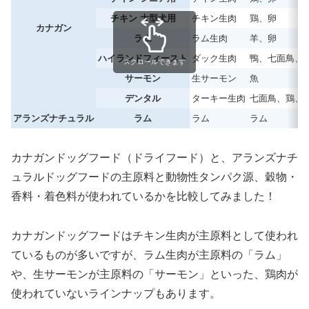
チキン 大型犬用
チキン生肉
鶏、卵
カナガン
ラム
ラム生肉
羊、卵
ハイランドフィースト
ダック生肉
鴨、七面鳥、
スクロールできます
サーモン
生サーモン
魚
デンタル
ターキー生肉
七面鳥、鶏、
アランズナチュラル
ラム
ラム
ラム
カナガンドッグフード（ドライフード）と、アランズナチ
ュラルドッグフードの主原料と動物性タンパク源、穀物・
香料・着色料が使われているかを比較してみました！
カナガンドッグフードはチキン生肉が主原料として使われ
ているものが多いですが、ラム生肉が主原料の「ラム」
や、生サーモンが主原料の「サーモン」といった、鶏肉が
使われていないラインナップもあります。