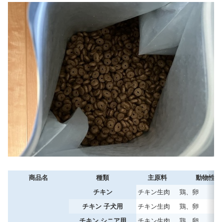
商品名
種類
主原料
動物性タ
チキン
チキン生肉
鶏、卵
チキン 子犬用
チキン生肉
鶏、卵
チキン シニア用
チキン生肉
鶏、卵